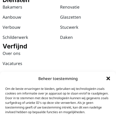
Bakamers
Renovatie
Aanbouw
Glaszetten
Verbouw
Stucwerk
Schilderwerk
Daken
Verfijnd
Over ons
Vacatures
Werkwijze
Beheer toestemming
Verfijnd Wonen
Om de beste ervaringen te bieden, gebruiken wij technologieën zoals
Contact
cookies om informatie over je apparaat op te slaan en/of te raadplegen.
Industrieweg 37
Door in te stemmen met deze technologieën kunnen wij gegevens zoals
surfgedrag of unieke ID's op deze site verwerken. Als je geen
9781 AC Bedum
toestemming geeft of uw toestemming intrekt, kan dit een nadelige
invloed hebben op bepaalde functies en mogelijkheden.
Stuur een E-mail