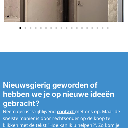
Nieuwsgierig geworden of
hebben we je op nieuwe ideeën
gebracht?
Neem gerust vrijblijvend
contact
met ons op. Maar de
snelste manier is door rechtsonder op de knop te
klikken met de tekst “Hoe kan ik u helpen?”. Zo kom je