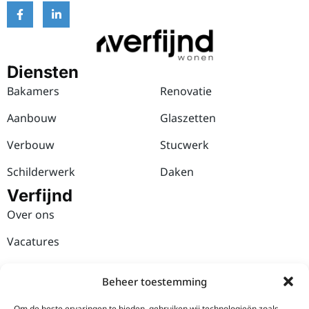
Diensten
Bakamers
Renovatie
Aanbouw
Glaszetten
Verbouw
Stucwerk
Schilderwerk
Daken
Verfijnd
Over ons
Vacatures
Werkwijze
Beheer toestemming
Verfijnd Wonen
Om de beste ervaringen te bieden, gebruiken wij technologieën zoals